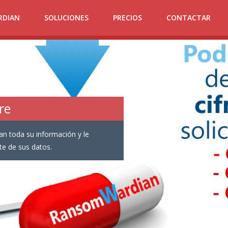
RDIAN
SOLUCIONES
PRECIOS
CONTACTAR
re
n toda su información y le
te de sus datos.