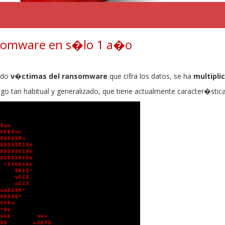
somware en s�lo 1 a�o
ido
v�ctimas del ransomware
que cifra los datos, se ha
multipli
o tan habitual y generalizado, que tiene actualmente caracter�stic