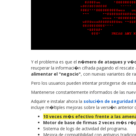
Y el problema es que el
n�mero de ataques y v�c
reucperar la informaci�n cifrada pagando el rescate 
alimentar el "negocio"
, con nuevas variantes de r
Pero los usuarios pueden intentar protegerse de est
Mantenerse constantemente informados de las nu
Adquirir e instalar ahora la
soluci�n de segurida
incluye m�ltiples mejoras sobre la versi�n anterior 
10 veces m�s efectivo frente a las amen
Motor de base de firmas 2 veces m�s r�
Sistema de logs de actividad del programa.
Mejora de compatibilidad con antivirus tradicio