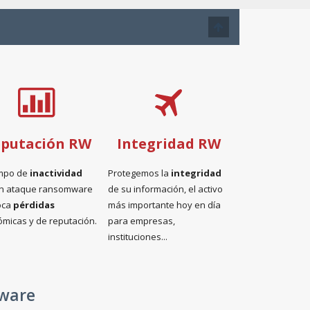
putación RW
Integridad RW
empo de
inactividad
Protegemos la
integridad
un ataque ransomware
de su información, el activo
oca
pérdidas
más importante hoy en día
micas y de reputación.
para empresas,
instituciones...
mware