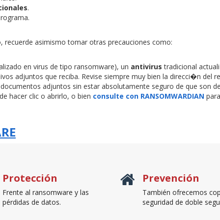
cionales
.
 programa.
recuerde asimismo tomar otras precauciones como:
zado en virus de tipo ransomware), un
antivirus
tradicional actual
chivos adjuntos que reciba. Revise siempre muy bien la direcci�n del 
bra documentos adjuntos sin estar absolutamente seguro de que son de 
e hacer clic o abrirlo, o bien
consulte con RANSOMWARDIAN
para
ARE
Protección
Prevención
Frente al ransomware y las
También ofrecemos cop
pérdidas de datos.
seguridad de doble segu