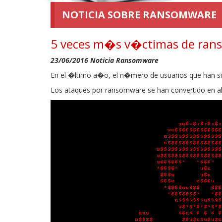
NOTICIA SOBRE RANSOMWARE
5 veces m�s v�ctimas de ran
23/06/2016 Noticia Ransomware
En el �ltimo a�o, el n�mero de usuarios que han s
Los ataques por ransomware se han convertido en alg