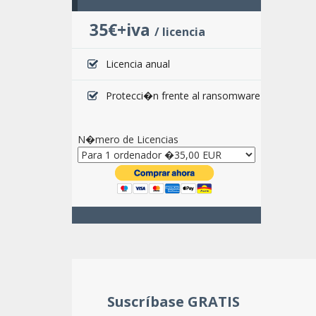
35€+iva
/ licencia
Licencia anual
Protecci�n frente al ransomware
N�mero de Licencias
Suscríbase GRATIS