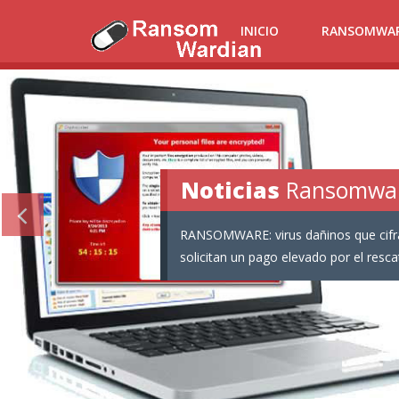
INICIO
RANSOMWA
Noticias
Ransomware:
Informaci�n
Ransomwa
RANSOMWARE: virus dañinos que cifra
solicitan un pago elevado por el resca