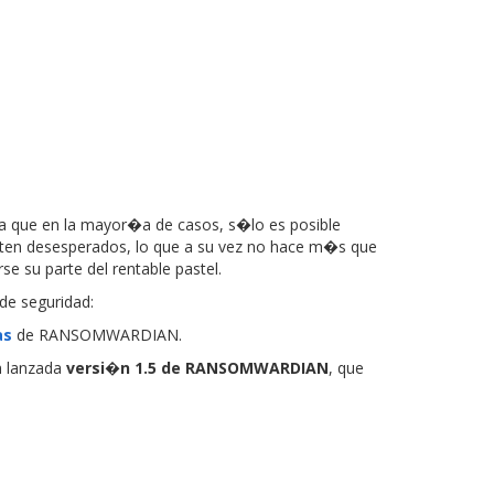
 a que en la mayor�a de casos, s�lo es posible
ienten desesperados, lo que a su vez no hace m�s que
e su parte del rentable pastel.
de seguridad:
as
de RANSOMWARDIAN.
n lanzada
versi�n 1.5 de RANSOMWARDIAN
, que