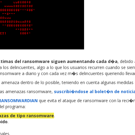
timas del ransomware siguen aumentando cada d�a
, debido
a los delincuentes, algo a lo que los usuarios recurren cuando se s
ansomware a diario y con cada vez m�s delincuentes queriendo llevars
a amenaza dentro de lo posible, teniendo en cuenta algunas medidas 
evas amenazas ransomware,
suscribi�ndose al bolet�n de notici
d RANSOMWARDIAN
que evita el ataque de ransomware con la reci�
del programa:
azas de tipo ransomware
.
pido
.
nales.