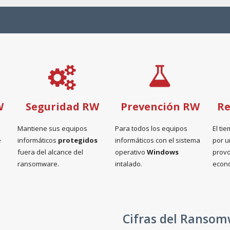
W
Seguridad RW
Prevención RW
Re
Mantiene sus equipos
Para todos los equipos
El ti
e
informáticos
protegidos
informáticos con el sistema
por 
fuera del alcance del
operativo
Windows
prov
ransomware.
intalado.
econó
Cifras del Ranso