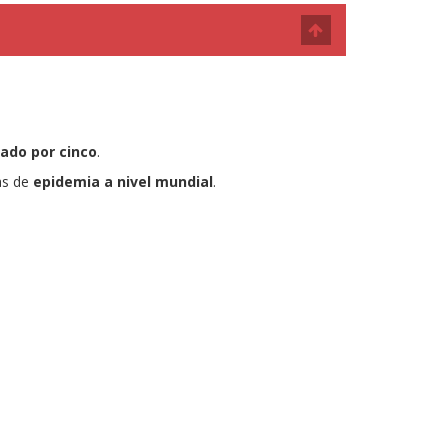
cado por cinco
.
as de
epidemia a nivel mundial
.