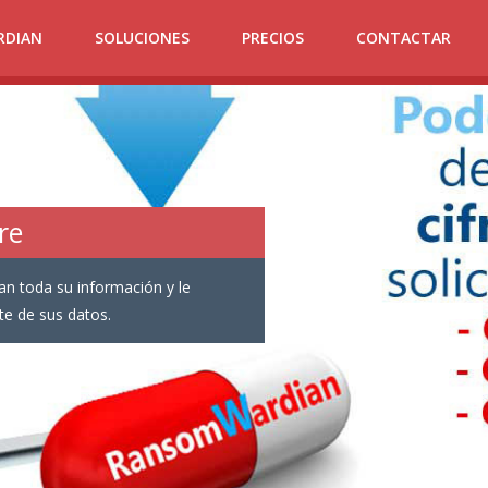
RDIAN
SOLUCIONES
PRECIOS
CONTACTAR
re
n toda su información y le
te de sus datos.