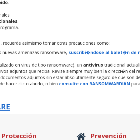
pido
.
nales.
cionales
.
 programa.
recuerde asimismo tomar otras precauciones como:
as nuevas amenazas ransomware,
suscribi�ndose al bolet�n de n
zado en virus de tipo ransomware), un
antivirus
tradicional actual
chivos adjuntos que reciba. Revise siempre muy bien la direcci�n del 
bra documentos adjuntos sin estar absolutamente seguro de que son de 
e hacer clic o abrirlo, o bien
consulte con RANSOMWARDIAN
para
ARE
Protección
Prevención