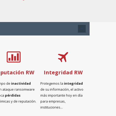
putación RW
Integridad RW
empo de
inactividad
Protegemos la
integridad
un ataque ransomware
de su información, el activo
oca
pérdidas
más importante hoy en día
micas y de reputación.
para empresas,
instituciones...