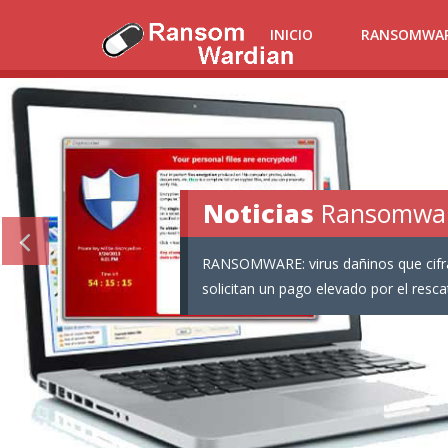
INICIO
RANSOMWA
Noticias
Ransomware:
Informaci�n
Ransomwa
RANSOMWARE: virus dañinos que cifra
solicitan un pago elevado por el resca