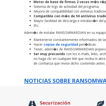
Motor de base de firmas 2 veces m�s r�
Sistema de logs de actividad del programa.
Mejora de compatibilidad con antivirus tradicio
Compatible con m�s de 50 antivirus tradi
Mayor facilidad de descarga e instalaci�n del
Etc.
Adem�s de instalar RANSOMWARDIAN en su equipo, 
Mantenerse constantemente informados de l
Hacer
copias de seguridad
peri�dicas.
Tener, adem�s de RANSOMWARDIAN (especiali
Ser muy precavido
con los e-mails, links, ar
no haga clic en cualquier link que reciba ni a
de confianza que revise dicho contenido antes d
NOTICIAS SOBRE RANSOMW
Securización