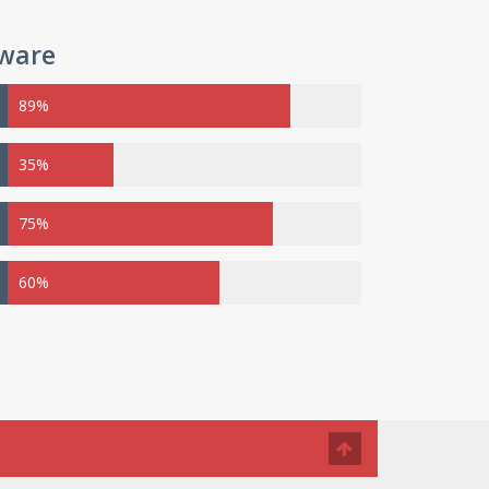
mware
89%
35%
75%
60%