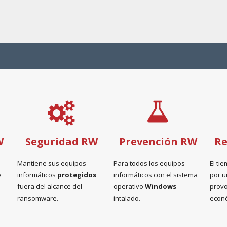
W
Seguridad RW
Prevención RW
Re
Mantiene sus equipos
Para todos los equipos
El ti
e
informáticos
protegidos
informáticos con el sistema
por 
fuera del alcance del
operativo
Windows
prov
ransomware.
intalado.
econó