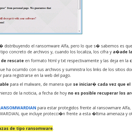
stribuyendo el ransomware Alfa, pero lo que s� sabemos es que 
ipo concreto de archivos y, cuando los localiza, los cifra y
a�ade la
 de rescate
en formato html y txt respectivamente y las deja en la
c
 ha ocurrido con sus archivos y suministra los links de los sitios do
r para registrarse en la web del pago.
able
para el malware, de manera que
se iniciar� cada vez que e
nzo de la noticia, a fecha de hoy
no es posible recuperar los a
a RANSOMWARDIAN
para estar protegidos frente al ransowmare Alfa
WARDIAN, que incluye protecci�n frente a esta �ltima amenaza y o
azas de tipo ransomware
.