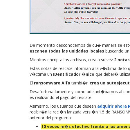
De momento desconocemos de qu� manera se est� di
escanea todas las unidades locales
buscando un t
Mientras encripta los archivos, crea a su vez
2 notas
Estas notas de rescate informan a la v�ctima de lo que
v�ctima un
IDentificador �nico
que deber� utiliza
El
ransomware Alfa
tambi�n
crea un autoejecut
Desafortunadamente y como adelant�bamos al comie
es realizando el pago del rescate.
Asimismo, los usuarios que deseen
adquirir ahor
recibir�n la reci�n lanzada versi�n 1.5 de RANSOM
anterior del programa:
10 veces m�s efectivo frente a las amen