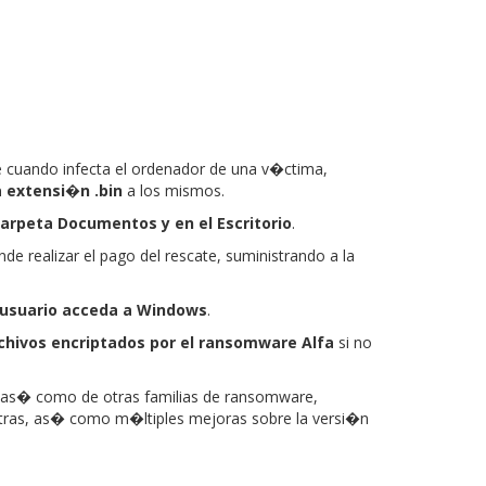
cuando infecta el ordenador de una v�ctima,
 extensi�n .bin
a los mismos.
arpeta Documentos y en el Escritorio
.
nde realizar el pago del rescate, suministrando a la
l usuario acceda a Windows
.
rchivos encriptados por el ransomware Alfa
si no
, as� como de otras familias de ransomware,
tras, as� como m�ltiples mejoras sobre la versi�n