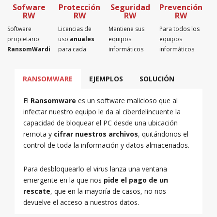
Sofware
Protección
Seguridad
Prevención
RW
RW
RW
RW
Software
Licencias de
Mantiene sus
Para todos los
propietario
uso
anuales
equipos
equipos
RansomWardian
para cada
informáticos
informáticos
para proteger
ordenador que
protegidos
con el sistema
sus
quiera
fuera del
operativo
RANSOMWARE
EJEMPLOS
SOLUCIÓN
ordenadores
proteger del
alcance del
Windows
del
ransomware.
ransomware.
intalado.
ransomware.
El
Ransomware
es un software malicioso que al
infectar nuestro equipo le da al ciberdelincuente la
capacidad de bloquear el PC desde una ubicación
remota y
cifrar nuestros archivos
, quitándonos el
control de toda la información y datos almacenados.
Para desbloquearlo el virus lanza una ventana
emergente en la que nos
pide el pago de un
rescate
, que en la mayoría de casos, no nos
devuelve el acceso a nuestros datos.