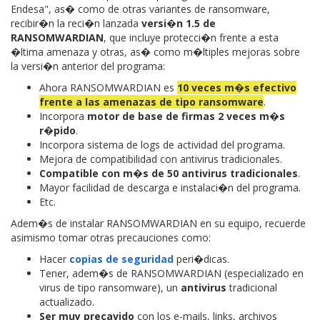
Endesa", as� como de otras variantes de ransomware,
recibir�n la reci�n lanzada
versi�n 1.5 de
RANSOMWARDIAN
, que incluye protecci�n frente a esta
�ltima amenaza y otras, as� como m�ltiples mejoras sobre
la versi�n anterior del programa:
Ahora RANSOMWARDIAN es
10 veces m�s efectivo
frente a las amenazas de tipo ransomware
.
Incorpora
motor de base de firmas 2 veces m�s
r�pido
.
Incorpora sistema de logs de actividad del programa.
Mejora de compatibilidad con antivirus tradicionales.
Compatible con m�s de 50 antivirus tradicionales
.
Mayor facilidad de descarga e instalaci�n del programa.
Etc.
Adem�s de instalar RANSOMWARDIAN en su equipo, recuerde
asimismo tomar otras precauciones como:
Hacer
copias de seguridad
peri�dicas.
Tener, adem�s de RANSOMWARDIAN (especializado en
virus de tipo ransomware), un
antivirus
tradicional
actualizado.
Ser muy precavido
con los e-mails, links, archivos