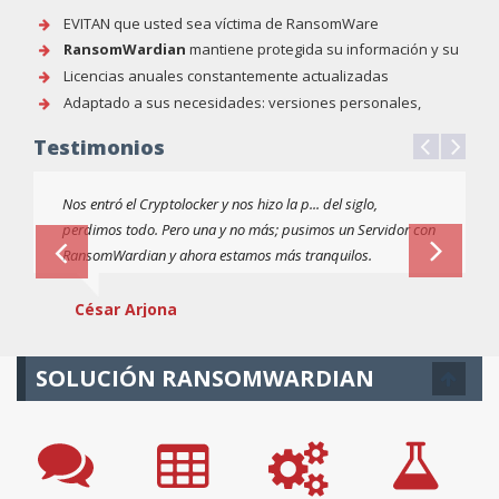
EVITAN que usted sea víctima de RansomWare
RansomWardian
mantiene protegida su información y su
sistema informático
Licencias anuales constantemente actualizadas
Adaptado a sus necesidades: versiones personales,
corporativas, para educación, etc.
Testimonios
Nos entró el Cryptolocker y nos hizo la p... del siglo,
perdimos todo. Pero una y no más; pusimos un Servidor con
RansomWardian y ahora estamos más tranquilos.
César Arjona
SOLUCIÓN RANSOMWARDIAN