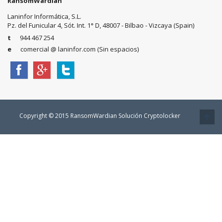
RansomWardian
Laninfor Informática, S.L.
Pz. del Funicular 4, Sót. Int. 1° D, 48007 - Bilbao - Vizcaya (Spain)
t
944 467 254
e
comercial @ laninfor.com (Sin espacios)
Copyright © 2015 RansomWardian Solución Cryptolocker