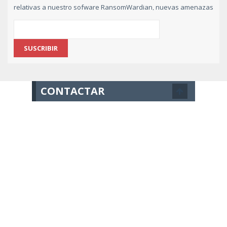
relativas a nuestro sofware RansomWardian, nuevas amenazas
de ransomware y consejos de prevención,
suscribase
gratuitamente indicando su e-mail
.
CONTACTAR