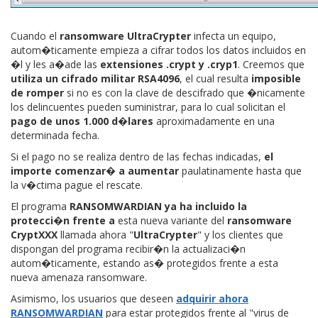
Cuando el
ransomware UltraCrypter
infecta un equipo,
autom�ticamente empieza a cifrar todos los datos incluidos en
�l y les a�ade las
extensiones .crypt y .cryp1
. Creemos que
utiliza un cifrado militar RSA4096
, el cual resulta
imposible
de romper
si no es con la clave de descifrado que �nicamente
los delincuentes pueden suministrar, para lo cual solicitan el
pago de unos 1.000 d�lares
aproximadamente en una
determinada fecha.
Si el pago no se realiza dentro de las fechas indicadas,
el
importe comenzar� a aumentar
paulatinamente hasta que
la v�ctima pague el rescate.
El programa
RANSOMWARDIAN ya ha incluido la
protecci�n frente a
esta nueva variante del
ransomware
CryptXXX
llamada ahora "
UltraCrypter
" y los clientes que
dispongan del programa recibir�n la actualizaci�n
autom�ticamente, estando as� protegidos frente a esta
nueva amenaza ransomware.
Asimismo, los usuarios que deseen
adquirir ahora
RANSOMWARDIAN
para estar protegidos frente al "virus de