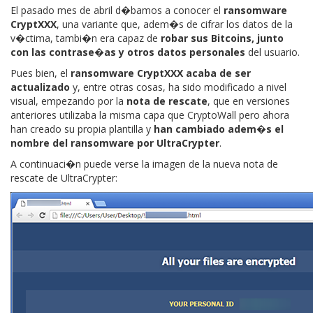
El pasado mes de abril d�bamos a conocer el
ransomware
CryptXXX
, una variante que, adem�s de cifrar los datos de la
v�ctima, tambi�n era capaz de
robar sus Bitcoins, junto
con las contrase�as y otros datos personales
del usuario.
Pues bien, el
ransomware CryptXXX acaba de ser
actualizado
y, entre otras cosas, ha sido modificado a nivel
visual, empezando por la
nota de rescate
, que en versiones
anteriores utilizaba la misma capa que CryptoWall pero ahora
han creado su propia plantilla y
han cambiado adem�s el
nombre del ransomware por UltraCrypter
.
A continuaci�n puede verse la imagen de la nueva nota de
rescate de UltraCrypter: