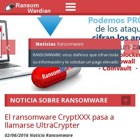
Noticias
Ransomware:
Informaci�n
Ransomware
RANSOMWARE: virus dañinos que cifran toda
su información y le solicitan un pago elevado
por el rescate de sus datos.
NOTICIA SOBRE RANSOMWARE
El ransomware CryptXXX pasa a
llamarse UltraCrypter
02/06/2016 Noticia Ransomware