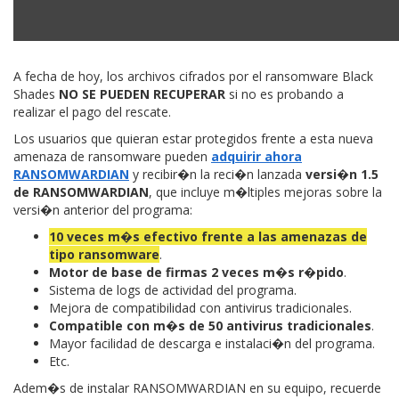
A fecha de hoy, los archivos cifrados por el ransomware Black
Shades
NO SE PUEDEN RECUPERAR
si no es probando a
realizar el pago del rescate.
Los usuarios que quieran estar protegidos frente a esta nueva
amenaza de ransomware pueden
adquirir ahora
RANSOMWARDIAN
y recibir�n la reci�n lanzada
versi�n 1.5
de RANSOMWARDIAN
, que incluye m�ltiples mejoras sobre la
versi�n anterior del programa:
10 veces m�s efectivo frente a las amenazas de
tipo ransomware
.
Motor de base de firmas 2 veces m�s r�pido
.
Sistema de logs de actividad del programa.
Mejora de compatibilidad con antivirus tradicionales.
Compatible con m�s de 50 antivirus tradicionales
.
Mayor facilidad de descarga e instalaci�n del programa.
Etc.
Adem�s de instalar RANSOMWARDIAN en su equipo, recuerde