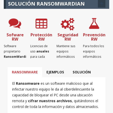
SOLUCIÓN RANSOMWARDIAN
Sofware
Protección
Seguridad
Prevención
RW
RW
RW
RW
Software
Licencias de
Mantiene sus
Para todos los
propietario
uso
anuales
equipos
equipos
RansomWardian
para cada
informáticos
informáticos
para proteger
ordenador que
protegidos
con el sistema
sus
quiera
fuera del
operativo
RANSOMWARE
EJEMPLOS
SOLUCIÓN
ordenadores
proteger del
alcance del
Windows
del
ransomware.
ransomware.
intalado.
ransomware.
El
Ransomware
es un software malicioso que al
infectar nuestro equipo le da al ciberdelincuente la
capacidad de bloquear el PC desde una ubicación
remota y
cifrar nuestros archivos
, quitándonos el
control de toda la información y datos almacenados.