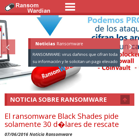
Noticias
Ransomware:
Informaci�n
Ransomware
RANSOMWARE: virus dañinos que cifran toda
su información y le solicitan un pago elevado
por el rescate de sus datos.
NOTICIA SOBRE RANSOMWARE
El ransomware Black Shades pide
solamente 30 d�lares de rescate
07/06/2016 Noticia Ransomware