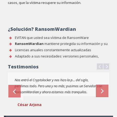
casos, que la víctima recupere su información.
¿Solución? RansomWardian
EVITAN que usted sea víctima de RansomWare
RansomWardian
mantiene protegida su información y su
sistema informático
Licencias anuales constantemente actualizadas
Adaptado a sus necesidades: versiones personales,
corporativas, para educación, etc.
Testimonios
Nos entró el Cryptolocker y nos hizo la p... del siglo,
perdimos todo. Pero una y no más; pusimos un Servidor con
RansomWardian y ahora estamos más tranquilos.
César Arjona