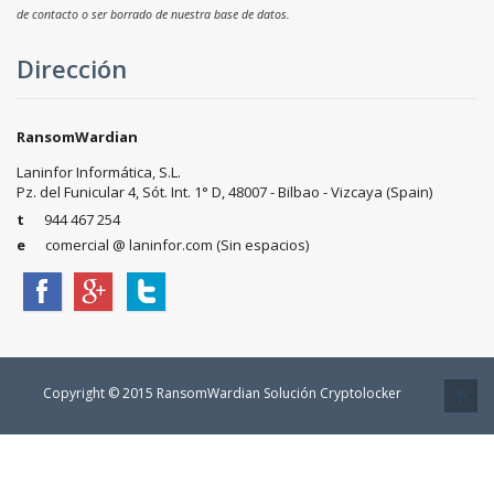
de contacto o ser borrado de nuestra base de datos.
Dirección
RansomWardian
Laninfor Informática, S.L.
Pz. del Funicular 4, Sót. Int. 1° D, 48007 - Bilbao - Vizcaya (Spain)
t
944 467 254
e
comercial @ laninfor.com (Sin espacios)
Copyright © 2015 RansomWardian Solución Cryptolocker