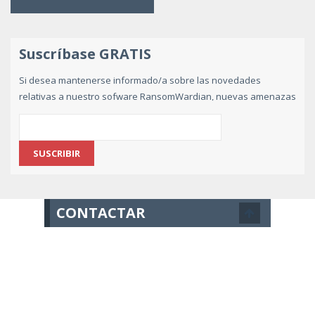
Suscríbase GRATIS
Si desea mantenerse informado/a sobre las novedades
relativas a nuestro sofware RansomWardian, nuevas amenazas
de ransomware y consejos de prevención,
suscribase
gratuitamente indicando su e-mail
.
CONTACTAR