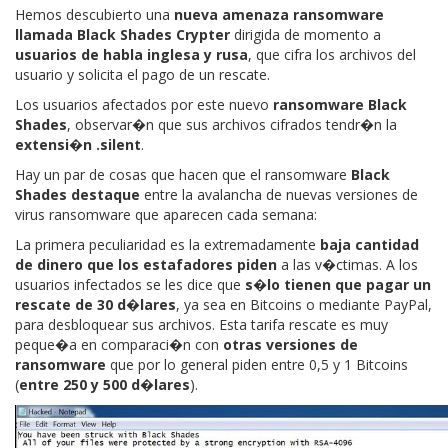
Hemos descubierto una
nueva amenaza ransomware
llamada Black Shades Crypter
dirigida de momento a
usuarios de habla inglesa y rusa
, que cifra los archivos del
usuario y solicita el pago de un rescate.
Los usuarios afectados por este nuevo
ransomware Black
Shades
, observar�n que sus archivos cifrados tendr�n la
extensi�n .silent
.
Hay un par de cosas que hacen que el ransomware
Black
Shades destaque
entre la avalancha de nuevas versiones de
virus ransomware que aparecen cada semana:
La primera peculiaridad es la extremadamente
baja cantidad
de dinero que los estafadores piden
a las v�ctimas. A los
usuarios infectados se les dice que
s�lo tienen que pagar un
rescate de 30 d�lares
, ya sea en Bitcoins o mediante PayPal,
para desbloquear sus archivos. Esta tarifa rescate es muy
peque�a en comparaci�n con
otras versiones de
ransomware
que por lo general piden entre 0,5 y 1 Bitcoins
(
entre 250 y 500 d�lares
).