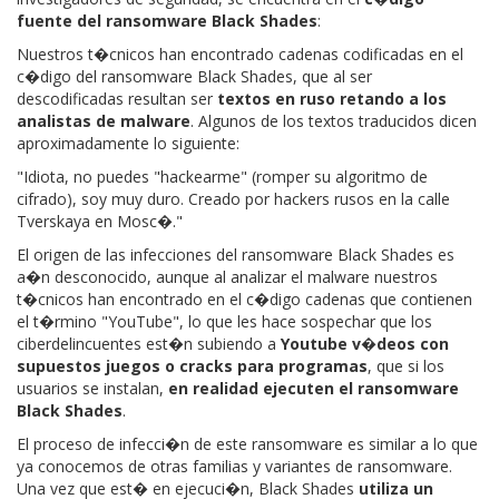
fuente del ransomware Black Shades
:
Nuestros t�cnicos han encontrado cadenas codificadas en el
c�digo del ransomware Black Shades, que al ser
descodificadas resultan ser
textos en ruso retando a los
analistas de malware
. Algunos de los textos traducidos dicen
aproximadamente lo siguiente:
"Idiota, no puedes "hackearme" (romper su algoritmo de
cifrado), soy muy duro. Creado por hackers rusos en la calle
Tverskaya en Mosc�."
El origen de las infecciones del ransomware Black Shades es
a�n desconocido, aunque al analizar el malware nuestros
t�cnicos han encontrado en el c�digo cadenas que contienen
el t�rmino "YouTube", lo que les hace sospechar que los
ciberdelincuentes est�n subiendo a
Youtube v�deos con
supuestos juegos o cracks para programas
, que si los
usuarios se instalan,
en realidad ejecuten el ransomware
Black Shades
.
El proceso de infecci�n de este ransomware es similar a lo que
ya conocemos de otras familias y variantes de ransomware.
Una vez que est� en ejecuci�n, Black Shades
utiliza un