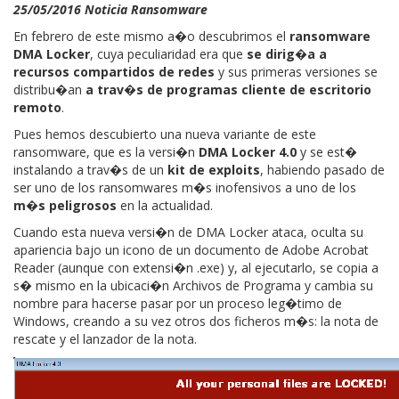
25/05/2016 Noticia Ransomware
En febrero de este mismo a�o descubrimos el
ransomware
DMA Locker
, cuya peculiaridad era que
se dirig�a a
recursos compartidos de redes
y sus primeras versiones se
distribu�an
a trav�s de programas cliente de escritorio
remoto
.
Pues hemos descubierto una nueva variante de este
ransomware, que es la versi�n
DMA Locker 4.0
y se est�
instalando a trav�s de un
kit de exploits
, habiendo pasado de
ser uno de los ransomwares m�s inofensivos a uno de los
m�s peligrosos
en la actualidad.
Cuando esta nueva versi�n de DMA Locker ataca, oculta su
apariencia bajo un icono de un documento de Adobe Acrobat
Reader (aunque con extensi�n .exe) y, al ejecutarlo, se copia a
s� mismo en la ubicaci�n Archivos de Programa y cambia su
nombre para hacerse pasar por un proceso leg�timo de
Windows, creando a su vez otros dos ficheros m�s: la nota de
rescate y el lanzador de la nota.