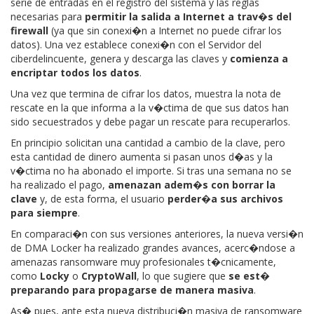
serie de entradas en el registro del sistema y las reglas
necesarias para
permitir la salida a Internet a trav�s del
firewall
(ya que sin conexi�n a Internet no puede cifrar los
datos). Una vez establece conexi�n con el Servidor del
ciberdelincuente, genera y descarga las claves y
comienza a
encriptar todos los datos
.
Una vez que termina de cifrar los datos, muestra la nota de
rescate en la que informa a la v�ctima de que sus datos han
sido secuestrados y debe pagar un rescate para recuperarlos.
En principio solicitan una cantidad a cambio de la clave, pero
esta cantidad de dinero aumenta si pasan unos d�as y la
v�ctima no ha abonado el importe. Si tras una semana no se
ha realizado el pago,
amenazan adem�s con borrar la
clave
y, de esta forma, el usuario
perder�a sus archivos
para siempre
.
En comparaci�n con sus versiones anteriores, la nueva versi�n
de DMA Locker ha realizado grandes avances, acerc�ndose a
amenazas ransomware muy profesionales t�cnicamente,
como
Locky
o
CryptoWall
, lo que sugiere que
se est�
preparando para propagarse de manera masiva
.
As� pues, ante esta nueva distribuci�n masiva de ransomware