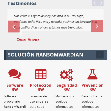
Testimonios
Nos entró el Cryptolocker y nos hizo la p... del siglo,
perdimos todo. Pero una y no más; pusimos un Servidor con
RansomWardian y ahora estamos más tranquilos.
César Arjona
SOLUCIÓN RANSOMWARDIAN
Sofware
Protección
Seguridad
Prevención
RW
RW
RW
RW
Software
Licencias de
Mantiene sus
Para todos los
propietario
uso
anuales
equipos
equipos
RansomWardian
para cada
informáticos
informáticos