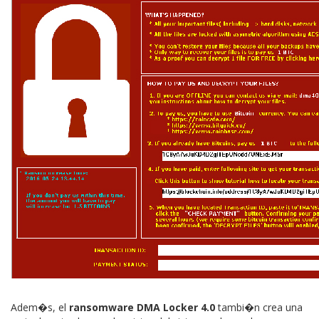
Adem�s, el
ransomware DMA Locker 4.0
tambi�n crea una