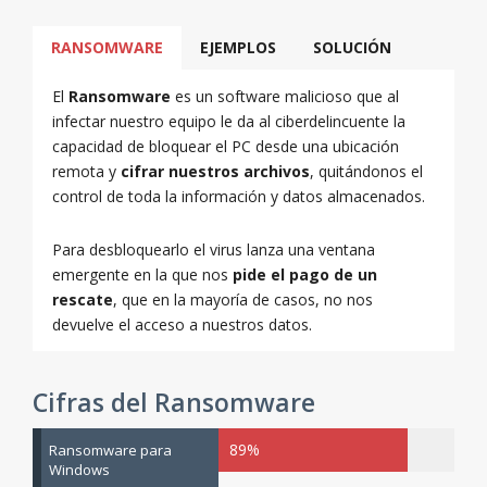
para proteger
ordenador que
protegidos
con el sistema
sus
quiera
fuera del
operativo
RANSOMWARE
EJEMPLOS
SOLUCIÓN
ordenadores
proteger del
alcance del
Windows
del
ransomware.
ransomware.
intalado.
ransomware.
El
Ransomware
es un software malicioso que al
infectar nuestro equipo le da al ciberdelincuente la
capacidad de bloquear el PC desde una ubicación
remota y
cifrar nuestros archivos
, quitándonos el
control de toda la información y datos almacenados.
Para desbloquearlo el virus lanza una ventana
emergente en la que nos
pide el pago de un
rescate
, que en la mayoría de casos, no nos
devuelve el acceso a nuestros datos.
Cifras del Ransomware
89%
Ransomware para
Windows